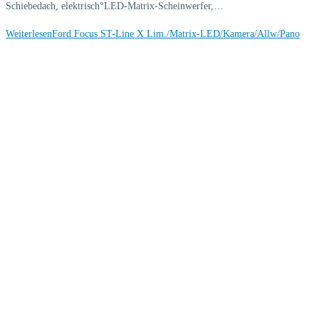
Schiebedach, elektrisch°LED-Matrix-Scheinwerfer,…
Weiterlesen
Ford Focus ST-Line X Lim./Matrix-LED/Kamera/Allw/Pano