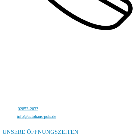
Autohaus Pols
Bocholterstraße 23
46499 Hamminkeln-Dingden
Telefon:
02852-2033
E-Mail:
info@autohaus-pols.de
UNSERE ÖFFNUNGSZEITEN