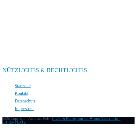
Verkauf
Mo. – Fr. 08:00 – 18:00
Sa. 09:00 – 13:00
Service
Mo. – Fr. 08:00 – 18:00
Sa. 09:00 – 13:00
NÜTZLICHES & RECHTLICHES
Startseite
Kontakt
Datenschutz
Impressum
2026 Copyright - Autohaus Pols |
Grafik & Konzeption mit ❤ vom Niederrhein –
EHRENPLATZ