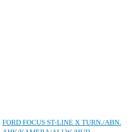
FORD FOCUS ST-LINE X TURN./ABN.
AHK/KAMERA/ALLW./HUD