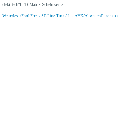
elektrisch°LED-Matrix-Scheinwerfer,…
Weiterlesen
Ford Focus ST-Line Turn./abn. AHK/Allwetter/Panorama