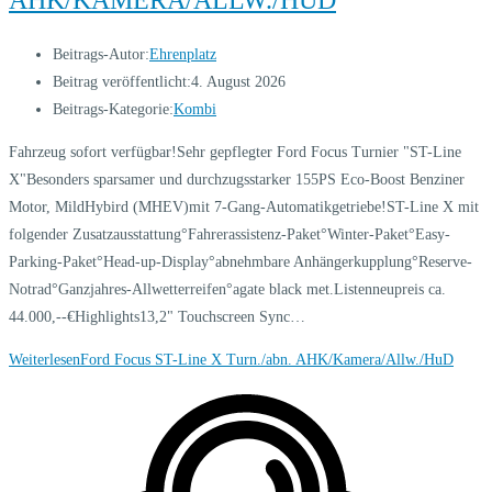
Beitrags-Autor:
Ehrenplatz
Beitrag veröffentlicht:
4. August 2026
Beitrags-Kategorie:
Kombi
Fahrzeug sofort verfügbar!Sehr gepflegter Ford Focus Turnier "ST-Line
X"Besonders sparsamer und durchzugsstarker 155PS Eco-Boost Benziner
Motor, MildHybird (MHEV)mit 7-Gang-Automatikgetriebe!ST-Line X mit
folgender Zusatzausstattung°Fahrerassistenz-Paket°Winter-Paket°Easy-
Parking-Paket°Head-up-Display°abnehmbare Anhängerkupplung°Reserve-
Notrad°Ganzjahres-Allwetterreifen°agate black met.Listenneupreis ca.
44.000,--€Highlights13,2" Touchscreen Sync…
Weiterlesen
Ford Focus ST-Line X Turn./abn. AHK/Kamera/Allw./HuD