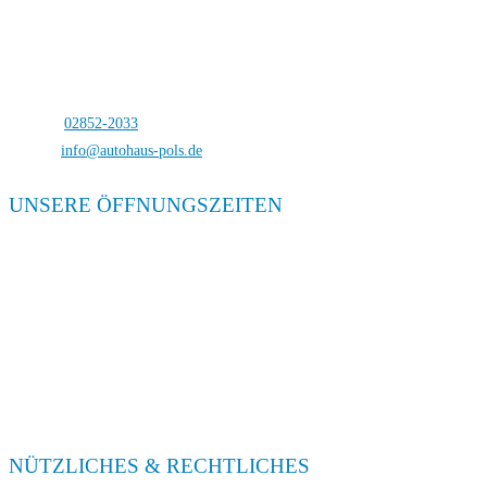
Autohaus Pols
Bocholterstraße 23
46499 Hamminkeln-Dingden
Telefon:
02852-2033
E-Mail:
info@autohaus-pols.de
UNSERE ÖFFNUNGSZEITEN
Verkauf
Mo. – Fr. 08:00 – 18:00
Sa. 09:00 – 13:00
Service
Mo. – Fr. 08:00 – 18:00
Sa. 09:00 – 13:00
NÜTZLICHES & RECHTLICHES