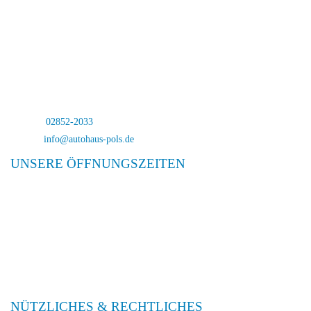
Autohaus Pols
Bocholterstraße 23
46499 Hamminkeln-Dingden
Telefon:
02852-2033
E-Mail:
info@autohaus-pols.de
UNSERE ÖFFNUNGSZEITEN
Verkauf
Mo. – Fr. 08:00 – 18:00
Sa. 09:00 – 13:00
Service
Mo. – Fr. 08:00 – 18:00
Sa. 09:00 – 13:00
NÜTZLICHES & RECHTLICHES