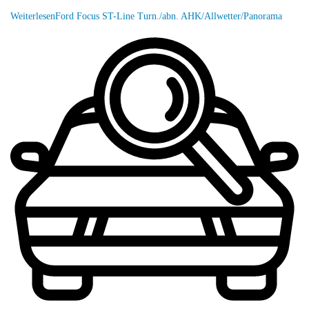
Weiterlesen
Ford Focus ST-Line Turn./abn. AHK/Allwetter/Panorama