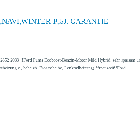
NAVI,WINTER-P.,5J. GARANTIE
EL 02852 2033 !!Ford Puma Ecoboost-Benzin-Motor Mild Hybrid, sehr sparsam 
itzheizung v., beheizb. Frontscheibe, Lenkradheizung) °frost weiß°Ford…