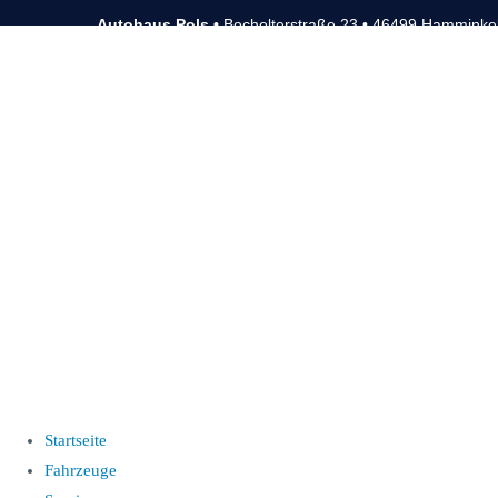
Autohaus Pols •
Bocholterstraße 23 • 46499 Hamminke
Startseite
Fahrzeuge