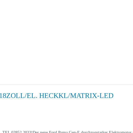
18ZOLL/EL. HECKKL/MATRIX-LED
elden, TEL 02852 2033!Der neue Ford Puma Gen-E durchzugstarker Elektromot