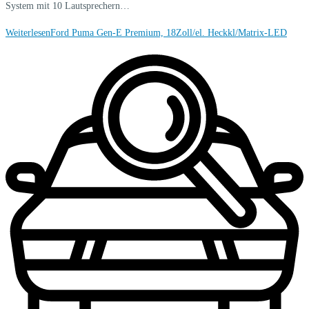
System mit 10 Lautsprechern…
Weiterlesen
Ford Puma Gen-E Premium, 18Zoll/el. Heckkl/Matrix-LED