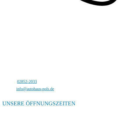
Autohaus Pols
Bocholterstraße 23
46499 Hamminkeln-Dingden
Telefon:
02852-2033
E-Mail:
info@autohaus-pols.de
UNSERE ÖFFNUNGSZEITEN
Verkauf
Mo. – Fr. 08:00 – 18:00