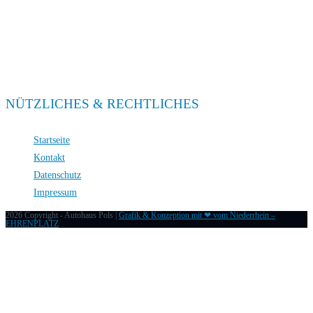
Sa. 09:00 – 13:00
Service
Mo. – Fr. 08:00 – 18:00
Sa. 09:00 – 13:00
NÜTZLICHES & RECHTLICHES
Startseite
Kontakt
Datenschutz
Impressum
2026 Copyright - Autohaus Pols |
Grafik & Konzeption mit ❤ vom Niederrhein –
EHRENPLATZ