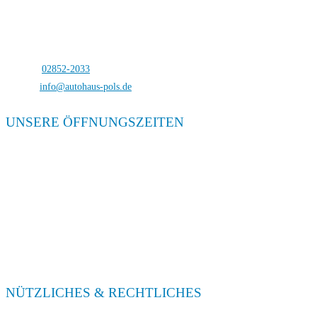
Autohaus Pols
Bocholterstraße 23
46499 Hamminkeln-Dingden
Telefon:
02852-2033
E-Mail:
info@autohaus-pols.de
UNSERE ÖFFNUNGSZEITEN
Verkauf
Mo. – Fr. 08:00 – 18:00
Sa. 09:00 – 13:00
Service
Mo. – Fr. 08:00 – 18:00
Sa. 09:00 – 13:00
NÜTZLICHES & RECHTLICHES