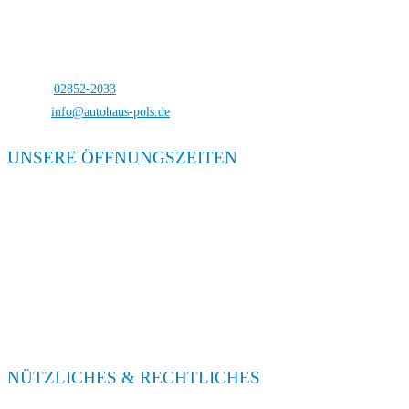
Autohaus Pols
Bocholterstraße 23
46499 Hamminkeln-Dingden
Telefon:
02852-2033
E-Mail:
info@autohaus-pols.de
UNSERE ÖFFNUNGSZEITEN
Verkauf
Mo. – Fr. 08:00 – 18:00
Sa. 09:00 – 13:00
Service
Mo. – Fr. 08:00 – 18:00
Sa. 09:00 – 13:00
NÜTZLICHES & RECHTLICHES