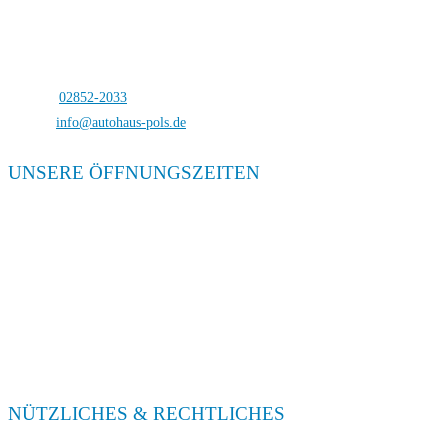
Autohaus Pols
Bocholterstraße 23
46499 Hamminkeln-Dingden
Telefon:
02852-2033
E-Mail:
info@autohaus-pols.de
UNSERE ÖFFNUNGSZEITEN
Verkauf
Mo. – Fr. 08:00 – 18:00
Sa. 09:00 – 13:00
Service
Mo. – Fr. 08:00 – 18:00
Sa. 09:00 – 13:00
NÜTZLICHES & RECHTLICHES