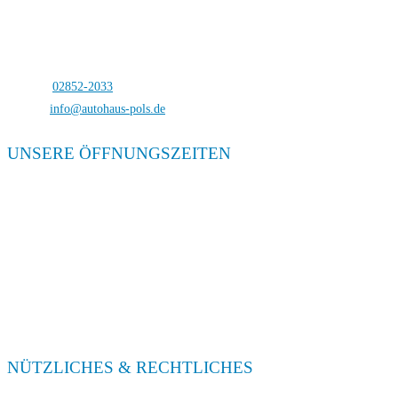
Autohaus Pols
Bocholterstraße 23
46499 Hamminkeln-Dingden
Telefon:
02852-2033
E-Mail:
info@autohaus-pols.de
UNSERE ÖFFNUNGSZEITEN
Verkauf
Mo. – Fr. 08:00 – 18:00
Sa. 09:00 – 13:00
Service
Mo. – Fr. 08:00 – 18:00
Sa. 09:00 – 13:00
NÜTZLICHES & RECHTLICHES