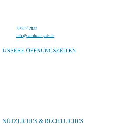
Autohaus Pols
Bocholterstraße 23
46499 Hamminkeln-Dingden
Telefon:
02852-2033
E-Mail:
info@autohaus-pols.de
UNSERE ÖFFNUNGSZEITEN
Verkauf
Mo. – Fr. 08:00 – 18:00
Sa. 09:00 – 13:00
Service
Mo. – Fr. 08:00 – 18:00
Sa. 09:00 – 13:00
NÜTZLICHES & RECHTLICHES