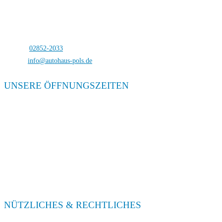
Autohaus Pols
Bocholterstraße 23
46499 Hamminkeln-Dingden
Telefon:
02852-2033
E-Mail:
info@autohaus-pols.de
UNSERE ÖFFNUNGSZEITEN
Verkauf
Mo. – Fr. 08:00 – 18:00
Sa. 09:00 – 13:00
Service
Mo. – Fr. 08:00 – 18:00
Sa. 09:00 – 13:00
NÜTZLICHES & RECHTLICHES