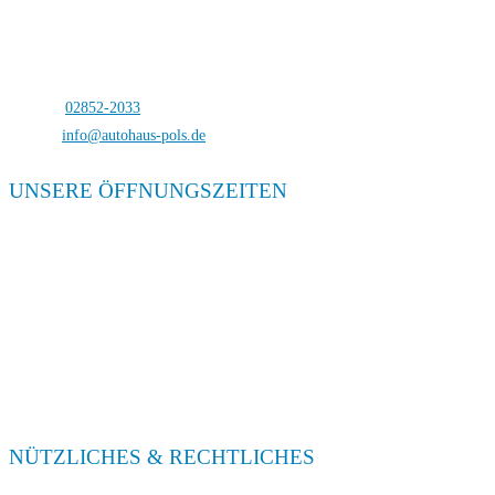
Autohaus Pols
Bocholterstraße 23
46499 Hamminkeln-Dingden
Telefon:
02852-2033
E-Mail:
info@autohaus-pols.de
UNSERE ÖFFNUNGSZEITEN
Verkauf
Mo. – Fr. 08:00 – 18:00
Sa. 09:00 – 13:00
Service
Mo. – Fr. 08:00 – 18:00
Sa. 09:00 – 13:00
NÜTZLICHES & RECHTLICHES