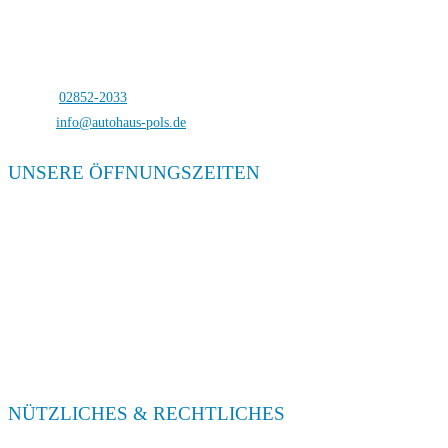
Autohaus Pols
Bocholterstraße 23
46499 Hamminkeln-Dingden
Telefon:
02852-2033
E-Mail:
info@autohaus-pols.de
UNSERE ÖFFNUNGSZEITEN
Verkauf
Mo. – Fr. 08:00 – 18:00
Sa. 09:00 – 13:00
Service
Mo. – Fr. 08:00 – 18:00
Sa. 09:00 – 13:00
NÜTZLICHES & RECHTLICHES