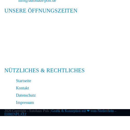
E-Mail:
info@autohaus-pols.de
UNSERE ÖFFNUNGSZEITEN
Verkauf
Mo. – Fr. 08:00 – 18:00
Sa. 09:00 – 13:00
Service
Mo. – Fr. 08:00 – 18:00
Sa. 09:00 – 13:00
NÜTZLICHES & RECHTLICHES
Startseite
Kontakt
Datenschutz
Impressum
2026 Copyright - Autohaus Pols |
Grafik & Konzeption mit ❤ vom Niederrhein –
EHRENPLATZ