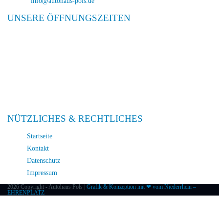
E-Mail:
info@autohaus-pols.de
UNSERE ÖFFNUNGSZEITEN
Verkauf
Mo. – Fr. 08:00 – 18:00
Sa. 09:00 – 13:00
Service
Mo. – Fr. 08:00 – 18:00
Sa. 09:00 – 13:00
NÜTZLICHES & RECHTLICHES
Startseite
Kontakt
Datenschutz
Impressum
2026 Copyright - Autohaus Pols |
Grafik & Konzeption mit ❤ vom Niederrhein –
EHRENPLATZ