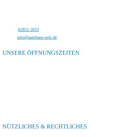
Autohaus Pols
Bocholterstraße 23
46499 Hamminkeln-Dingden
Telefon:
02852-2033
E-Mail:
info@autohaus-pols.de
UNSERE ÖFFNUNGSZEITEN
Verkauf
Mo. – Fr. 08:00 – 18:00
Sa. 09:00 – 13:00
Service
Mo. – Fr. 08:00 – 18:00
Sa. 09:00 – 13:00
NÜTZLICHES & RECHTLICHES