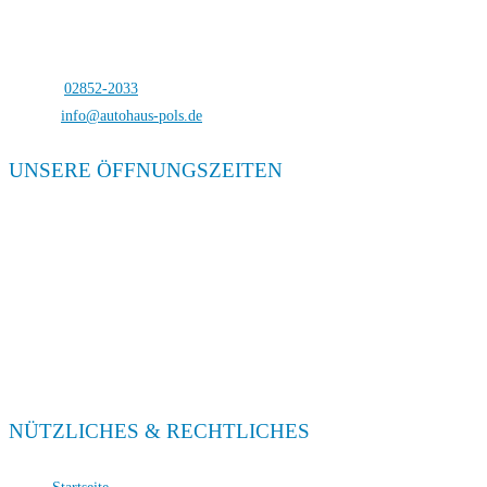
Bocholterstraße 23
46499 Hamminkeln-Dingden
Telefon:
02852-2033
E-Mail:
info@autohaus-pols.de
UNSERE ÖFFNUNGSZEITEN
Verkauf
Mo. – Fr. 08:00 – 18:00
Sa. 09:00 – 13:00
Service
Mo. – Fr. 08:00 – 18:00
Sa. 09:00 – 13:00
NÜTZLICHES & RECHTLICHES