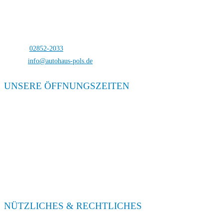
Autohaus Pols
Bocholterstraße 23
46499 Hamminkeln-Dingden
Telefon:
02852-2033
E-Mail:
info@autohaus-pols.de
UNSERE ÖFFNUNGSZEITEN
Verkauf
Mo. – Fr. 08:00 – 18:00
Sa. 09:00 – 13:00
Service
Mo. – Fr. 08:00 – 18:00
Sa. 09:00 – 13:00
NÜTZLICHES & RECHTLICHES