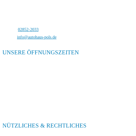
Autohaus Pols
Bocholterstraße 23
46499 Hamminkeln-Dingden
Telefon:
02852-2033
E-Mail:
info@autohaus-pols.de
UNSERE ÖFFNUNGSZEITEN
Verkauf
Mo. – Fr. 08:00 – 18:00
Sa. 09:00 – 13:00
Service
Mo. – Fr. 08:00 – 18:00
Sa. 09:00 – 13:00
NÜTZLICHES & RECHTLICHES