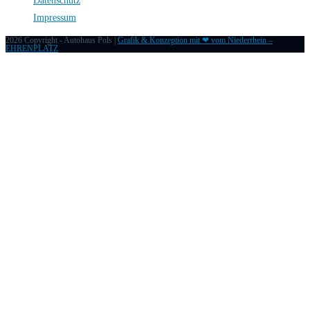
Datenschutz
Impressum
2026 Copyright - Autohaus Pols |
Grafik & Konzeption mit ❤ vom Niederrhein –
EHRENPLATZ