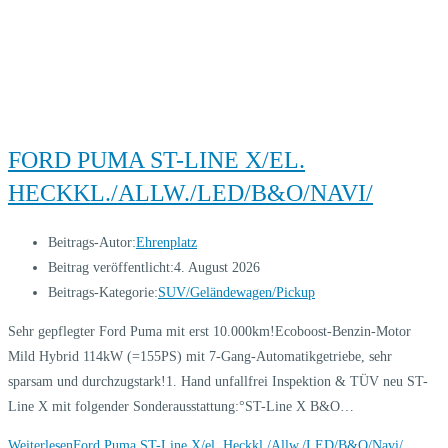
FORD PUMA ST-LINE X/EL.
HECKKL./ALLW./LED/B&O/NAVI/
Beitrags-Autor:
Ehrenplatz
Beitrag veröffentlicht:
4. August 2026
Beitrags-Kategorie:
SUV/Geländewagen/Pickup
Sehr gepflegter Ford Puma mit erst 10.000km!Ecoboost-Benzin-Motor
Mild Hybrid 114kW (=155PS) mit 7-Gang-Automatikgetriebe, sehr
sparsam und durchzugstark!1. Hand unfallfrei Inspektion & TÜV neu ST-
Line X mit folgender Sonderausstattung:°ST-Line X B&O…
Weiterlesen
Ford Puma ST-Line X/el. Heckkl./Allw./LED/B&O/Navi/