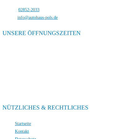
Telefon:
02852-2033
E-Mail:
info@autohaus-pols.de
UNSERE ÖFFNUNGSZEITEN
Verkauf
Mo. – Fr. 08:00 – 18:00
Sa. 09:00 – 13:00
Service
Mo. – Fr. 08:00 – 18:00
Sa. 09:00 – 13:00
NÜTZLICHES & RECHTLICHES
Startseite
Kontakt