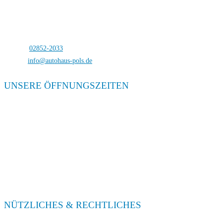
Autohaus Pols
Bocholterstraße 23
46499 Hamminkeln-Dingden
Telefon:
02852-2033
E-Mail:
info@autohaus-pols.de
UNSERE ÖFFNUNGSZEITEN
Verkauf
Mo. – Fr. 08:00 – 18:00
Sa. 09:00 – 13:00
Service
Mo. – Fr. 08:00 – 18:00
Sa. 09:00 – 13:00
NÜTZLICHES & RECHTLICHES