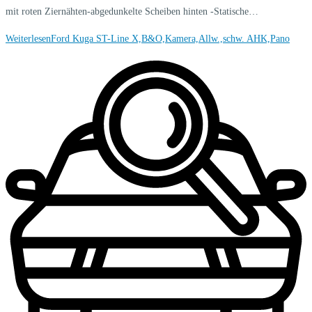
mit roten Ziernähten-abgedunkelte Scheiben hinten -Statische…
Weiterlesen
Ford Kuga ST-Line X,B&O,Kamera,Allw.,schw. AHK,Pano