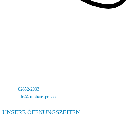
Autohaus Pols
Bocholterstraße 23
46499 Hamminkeln-Dingden
Telefon:
02852-2033
E-Mail:
info@autohaus-pols.de
UNSERE ÖFFNUNGSZEITEN
Verkauf
Mo. – Fr. 08:00 – 18:00