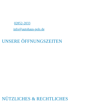
Autohaus Pols
Bocholterstraße 23
46499 Hamminkeln-Dingden
Telefon:
02852-2033
E-Mail:
info@autohaus-pols.de
UNSERE ÖFFNUNGSZEITEN
Verkauf
Mo. – Fr. 08:00 – 18:00
Sa. 09:00 – 13:00
Service
Mo. – Fr. 08:00 – 18:00
Sa. 09:00 – 13:00
NÜTZLICHES & RECHTLICHES