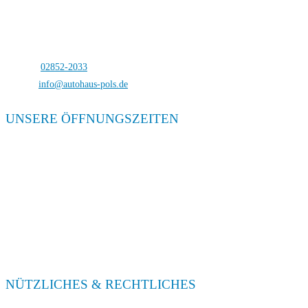
Autohaus Pols
Bocholterstraße 23
46499 Hamminkeln-Dingden
Telefon:
02852-2033
E-Mail:
info@autohaus-pols.de
UNSERE ÖFFNUNGSZEITEN
Verkauf
Mo. – Fr. 08:00 – 18:00
Sa. 09:00 – 13:00
Service
Mo. – Fr. 08:00 – 18:00
Sa. 09:00 – 13:00
NÜTZLICHES & RECHTLICHES