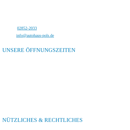
Autohaus Pols
Bocholterstraße 23
46499 Hamminkeln-Dingden
Telefon:
02852-2033
E-Mail:
info@autohaus-pols.de
UNSERE ÖFFNUNGSZEITEN
Verkauf
Mo. – Fr. 08:00 – 18:00
Sa. 09:00 – 13:00
Service
Mo. – Fr. 08:00 – 18:00
Sa. 09:00 – 13:00
NÜTZLICHES & RECHTLICHES