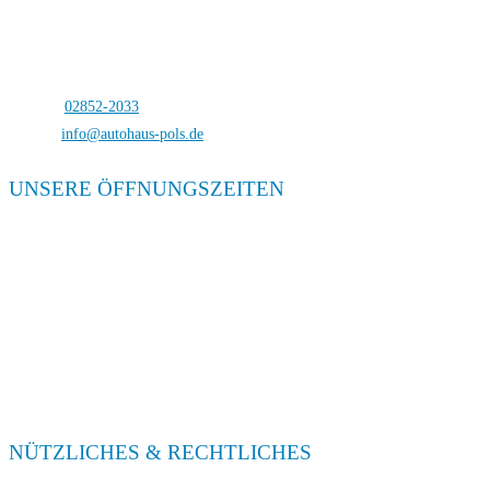
Autohaus Pols
Bocholterstraße 23
46499 Hamminkeln-Dingden
Telefon:
02852-2033
E-Mail:
info@autohaus-pols.de
UNSERE ÖFFNUNGSZEITEN
Verkauf
Mo. – Fr. 08:00 – 18:00
Sa. 09:00 – 13:00
Service
Mo. – Fr. 08:00 – 18:00
Sa. 09:00 – 13:00
NÜTZLICHES & RECHTLICHES