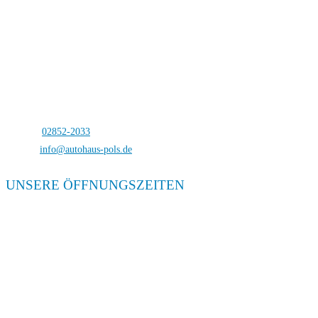
Autohaus Pols
Bocholterstraße 23
46499 Hamminkeln-Dingden
Telefon:
02852-2033
E-Mail:
info@autohaus-pols.de
UNSERE ÖFFNUNGSZEITEN
Verkauf
Mo. – Fr. 08:00 – 18:00
Sa. 09:00 – 13:00
Service
Mo. – Fr. 08:00 – 18:00