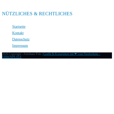
Sa. 09:00 – 13:00
NÜTZLICHES & RECHTLICHES
Startseite
Kontakt
Datenschutz
Impressum
2026 Copyright - Autohaus Pols |
Grafik & Konzeption mit ❤ vom Niederrhein –
EHRENPLATZ